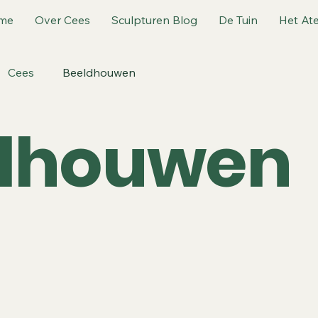
me
Over Cees
Sculpturen Blog
De Tuin
Het Ate
Cees
Beeldhouwen
dhouwen